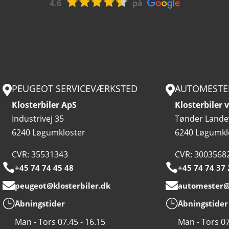
4.6
på
PEUGEOT SERVICEVÆRKSTED
AUTOMESTE


Klosterbiler ApS
Klosterbiler
Industrivej 35
Tønder Lande
6240 Løgumkloster
6240 Løgumkl
CVR: 35531343
CVR: 3003568


+45 74 74 45 48
+45 74 74 37


peugeot@klosterbiler.dk
automester@k
}
}
Åbningstider
Åbningstider
Man - Tors 07.45 - 16.15
Man - Tors 07