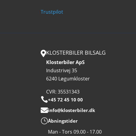
Trustpilot
KLOSTERBILER BILSALG

Klosterbiler ApS
Industrivej 35
6240 Løgumkloster
CVR: 35531343

+45 72 45 10 00

info@klosterbiler.dk
}
Åbningstider
Man - Tors 09.00 - 17.00