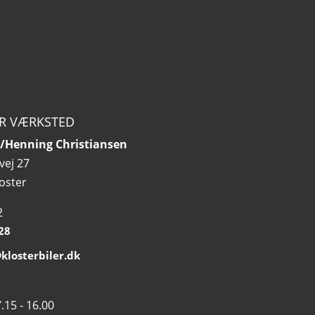
R VÆRKSTED
 v/Henning Christiansen
vej 27
oster
2
 28
losterbiler.dk
.15 - 16.00