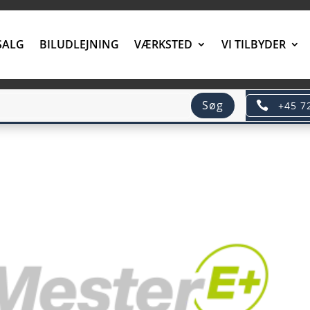
SALG
BILUDLEJNING
VÆRKSTED
VI TILBYDER
Søg
+45 7
