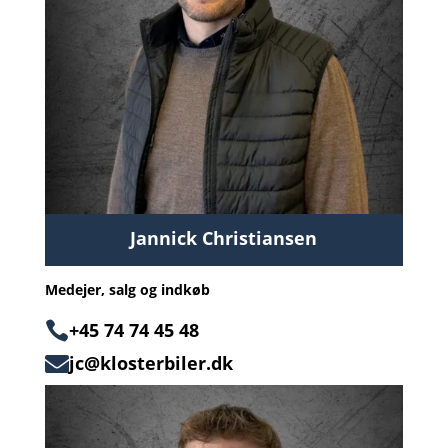
Jannick Christiansen
Medejer, salg og indkøb

+45 74 74 45 48
jc@klosterbiler.dk
