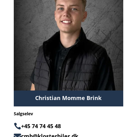
Christian Momme Brink
Salgselev

+45 74 74 45 48
cmb@klosterbiler.dk
