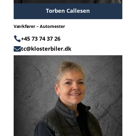
Torben Callesen
Værkfører – Automester

+45 73 74 37 26
tc@klosterbiler.dk
