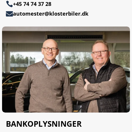

+45 74 74 37 28
automester@klosterbiler.dk

BANKOPLYSNINGER