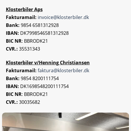
Klosterbiler Aps
Fakturamail:
invoice@klosterbiler.dk
Bank:
9854 6581312928
IBAN:
DK7998546581312928
BIC NR
: BBRODK21
CVR.:
35531343
Klosterbiler v/Henning Christiansen
Fakturamail:
faktura@klosterbiler.dk
Bank:
9854 8200111754
IBAN:
DK1698548200111754
BIC NR
: BBRODK21
CVR.:
30035682