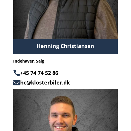
Henning Christiansen
Indehaver, Salg

+45 74 74 52 86
hc@klosterbiler.dk
