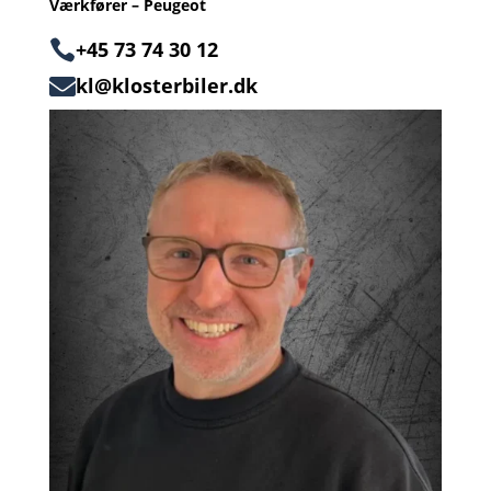
Værkfører – Peugeot

+45 73 74 30 12
kl@klosterbiler.dk
