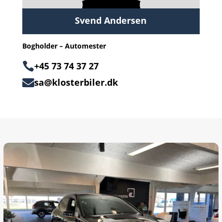
Svend Andersen
Bogholder – Automester

+45 73 74 37 27
sa@klosterbiler.dk
