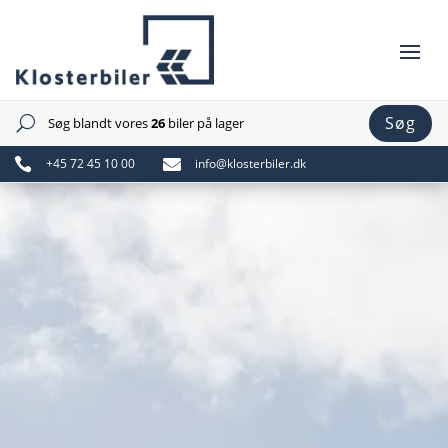
Søg
Søg blandt vores
26
biler på lager
U

+45 72 45 10 00

info@klosterbiler.dk