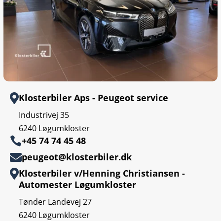
Klosterbiler Aps - Peugeot service

Industrivej 35
6240 Løgumkloster

+45 74 74 45 48
peugeot@klosterbiler.dk

Klosterbiler v/Henning Christiansen -

Automester Løgumkloster
Tønder Landevej 27
6240 Løgumkloster