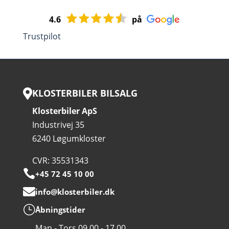
4.6
på
Trustpilot
KLOSTERBILER BILSALG

Klosterbiler ApS
Industrivej 35
6240 Løgumkloster
CVR: 35531343

+45 72 45 10 00

info@klosterbiler.dk
}
Åbningstider
Man - Tors 09.00 - 17.00