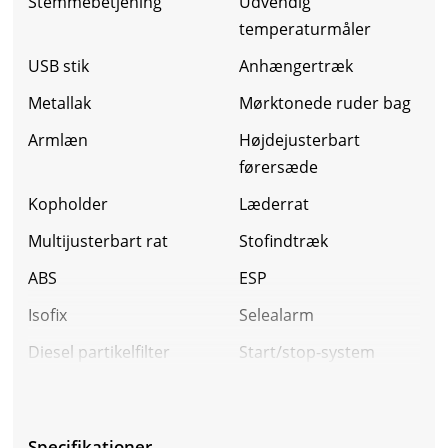
Stemmebetjening
Udvendig
temperaturmåler
USB stik
Anhængertræk
Metallak
Mørktonede ruder bag
Armlæn
Højdejusterbart
førersæde
Kopholder
Læderrat
Multijusterbart rat
Stofindtræk
ABS
ESP
Isofix
Selealarm
Diesel partikelfilter
Start/stop-system
Specifikationer