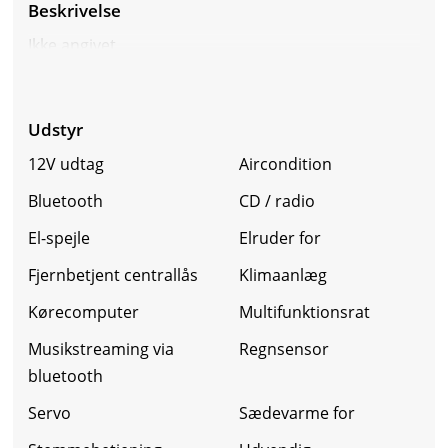
Beskrivelse
Ikke angivet
Udstyr
12V udtag
Aircondition
Bluetooth
CD / radio
El-spejle
Elruder for
Fjernbetjent centrallås
Klimaanlæg
Kørecomputer
Multifunktionsrat
Musikstreaming via
Regnsensor
bluetooth
Servo
Sædevarme for