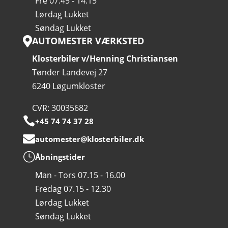
Fre 07.45 - 14.15
Lørdag Lukket
Søndag Lukket
AUTOMESTER VÆRKSTED

Klosterbiler v/Henning Christiansen
Tønder Landevej 27
6240 Løgumkloster
CVR: 30035682

+45 74 74 37 28

automester@klosterbiler.dk
}
Åbningstider
Man - Tors 07.15 - 16.00
Fredag 07.15 - 12.30
Lørdag Lukket
Søndag Lukket