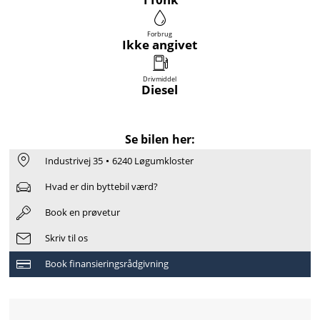
Forbrug
Ikke angivet
Drivmiddel
Diesel
Se bilen her:
Industrivej 35
6240 Løgumkloster
Hvad er din byttebil værd?
Book en prøvetur
Skriv til os
Book finansieringsrådgivning