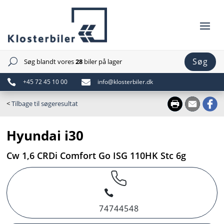
Søg
Søg blandt vores
28
biler på lager
U

+45 72 45 10 00

info@klosterbiler.dk
<
Tilbage til søgeresultat
Hyundai i30
Cw 1,6 CRDi Comfort Go ISG 110HK Stc 6g
74744548