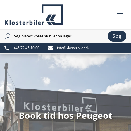
Søg
Søg blandt vores
28
biler på lager
U

+45 72 45 10 00

info@klosterbiler.dk
Book tid hos Peugeot