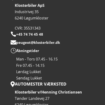
Klosterbiler ApS
Industrivej 35
6240 Løgumkloster
CVR: 35531343

+45 74 74 45 48

peugeot@klosterbiler.dk
}
Åbningstider
Man - Tors 07.45 - 16.15
Fre 07.45 - 14.15
Lørdag Lukket
Søndag Lukket
AUTOMESTER VÆRKSTED

Klosterbiler v/Henning Christiansen
Tønder Landevej 27
6240 Løgumkloster