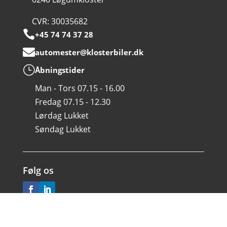
CVR: 30035682

+45 74 74 37 28

automester@klosterbiler.dk
}
Åbningstider
Man - Tors 07.15 - 16.00
Fredag 07.15 - 12.30
Lørdag Lukket
Søndag Lukket
Følg os